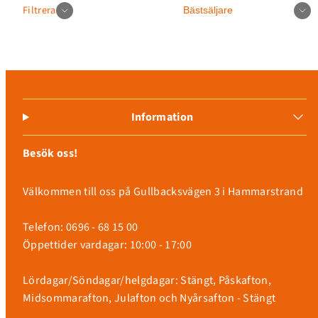
Sortera
Filtrera
Information
Besök oss!
Välkommen till oss på Gullbacksvägen 3 i Hammarstrand
Telefon: 0696 - 68 15 00
Inloggning krävs
Öppettider vardagar: 10:00 - 17:00
Logga in på ditt konto för att lägga till produkter i
Lördagar/Söndagar/helgdagar: Stängt, Påskafton,
din önskelista och se dina tidigare sparade artiklar.
Midsommarafton, Julafton och Nyårsafton - Stängt
Inloggning